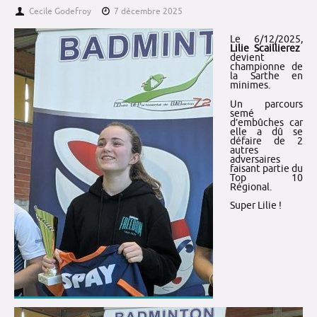
Cecile Godefroy
7 décembre 2025
Le 6/12/2025,
Lilie Scaillierez
devient
championne de
la Sarthe en
minimes.
Un parcours
semé
d’embûches car
elle a dû se
défaire de 2
autres
adversaires
faisant partie du
Top 10
Régional.
Super Lilie !