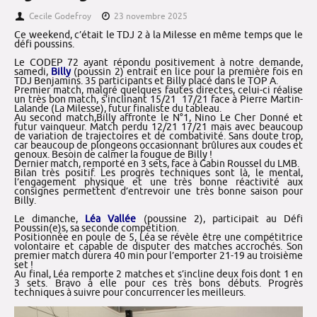
Cecile Godefroy
23 novembre 2025
Ce weekend, c’était le TDJ 2 à la Milesse en même temps que le
défi poussins.
Le CODEP 72 ayant répondu positivement à notre demande,
samedi,
Billy
(poussin 2) entrait en lice pour la première fois en
TDJ Benjamins. 35 participants et Billy placé dans le TOP A.
Premier match, malgré quelques fautes directes, celui-ci réalise
un très bon match, s’inclinant 15/21 17/21 face à Pierre Martin-
Lalande (La Milesse), futur finaliste du tableau.
Au second match,Billy affronte le N°1, Nino Le Cher Donné et
futur vainqueur. Match perdu 12/21 17/21 mais avec beaucoup
de variation de trajectoires et de combativité. Sans doute trop,
car beaucoup de plongeons occasionnant brûlures aux coudes et
genoux. Besoin de calmer la fougue de Billy !
Dernier match, remporté en 3 sets, face à Gabin Roussel du LMB.
Bilan très positif. Les progrès techniques sont là, le mental,
l’engagement physique et une très bonne réactivité aux
consignes permettent d’entrevoir une très bonne saison pour
Billy.
Le dimanche,
Léa Vallée
(poussine 2), participait au Défi
Poussin(e)s, sa seconde compétition.
Positionnée en poule de 5, Léa se révèle être une compétitrice
volontaire et capable de disputer des matches accrochés. Son
premier match durera 40 min pour l’emporter 21-19 au troisième
set !
Au final, Léa remporte 2 matches et s’incline deux fois dont 1 en
3 sets. Bravo à elle pour ces très bons débuts. Progrès
techniques à suivre pour concurrencer les meilleurs.