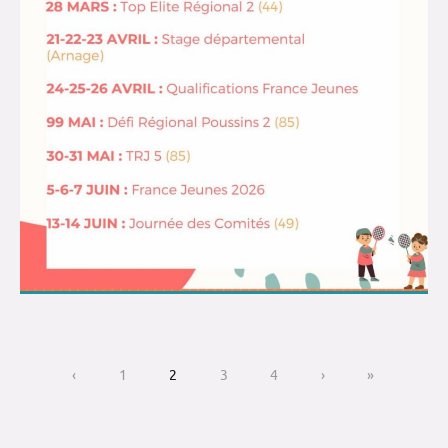
‹
1
2
3
4
›
»