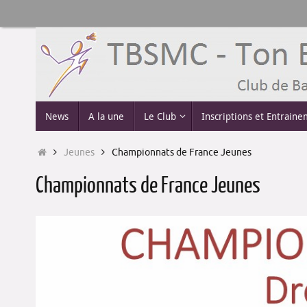
Passer
au
contenu
Passer
News
A la une
Le Club
Inscriptions et Entrain
au
contenu
Accueil
Jeunes
Championnats de France Jeunes
Championnats de France Jeunes