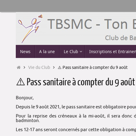
Passer
au
contenu
Passer
News
A la une
Le Club
Inscriptions et Entrain
au
contenu
Accueil
Vie du Club
⚠️ Pass sanitaire à compter du 9 août
⚠️ Pass sanitaire à compter du 9 août
Bonjour,
Depuis le 9 août 2021, le pass sanitaire est obligatoire pou
Pour la reprise des créneaux à la mi-août, il sera don
badminton.
Les 12-17 ans seront concernés par cette obligation à com